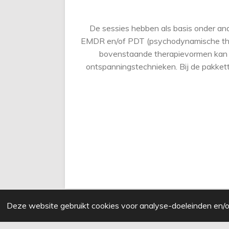
De sessies hebben als basis onder an
EMDR en/of PDT (psychodynamische ther
bovenstaande therapievormen kan e
ontspanningstechnieken. Bij de pakkett
Deze website gebruikt cookies voor analyse-doeleinden en/of