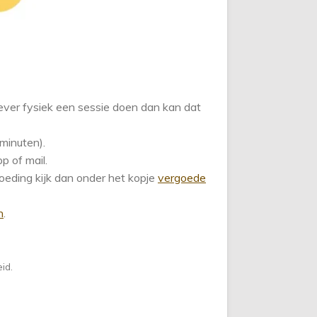
ever fysiek een sessie doen dan kan dat
 minuten).
p of mail.
oeding kijk dan onder het kopje
vergoede
n
.
eid.