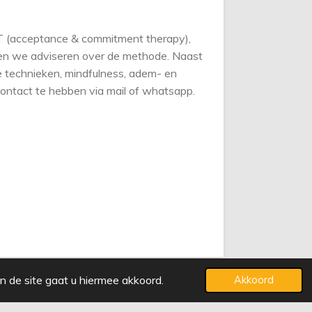
CT (acceptance & commitment therapy),
en we adviseren over de methode. Naast
 technieken, mindfulness, adem- en
contact te hebben via mail of whatsapp.
n de site gaat u hiermee akkoord.
Akkoord