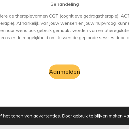
Behandeling
dere de therapievormen CGT (cognitieve gedragstherapie), A
apie). Afhankelijk van jouw wensen en jouw hulpvraag, kunn
r naar wens ook gebruik gemaakt worden van emotieregulatie
en is er de mogelijkheid om, tussen de geplande sessies door, 
Aanmelden
 het tonen van advertenties. Door gebruik te blijven maken va
Email:
tabita@selflab.nl
Algemene voorwaarden
|
Privacyverklaring |
Veelgestelde vragen